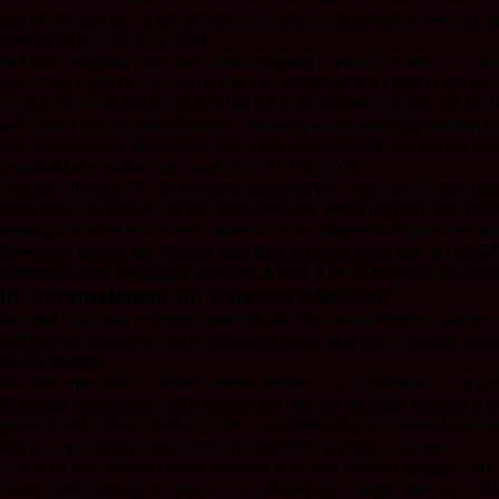
auf Bestätigung, ob sie betreffende Daten verarbeitet werden, 
(vgl. auch Art. 15 DSGVO);
auf Berichtigung oder Vervollständigung unrichtiger bzw. unvol
auf unverzügliche Löschung der sie betreffenden Daten (vgl. auc
Einschränkung der Verarbeitung nach Maßgabe von Art. 18 DS
auf Erhalt der sie betreffenden und von ihnen bereitgestellten
auf Beschwerde gegenüber der Aufsichtsbehörde, sofern sie der
verarbeitet werden (vgl. auch Art. 77 DSGVO).
Darüber hinaus ist der Anbieter dazu verpflichtet, alle Empfä
oder die Einschränkung der Verarbeitung, die aufgrund der Artik
unmöglich oder mit einem unverhältnismäßigen Aufwand verbund
Ebenfalls haben die Nutzer und Betroffenen nach Art. 21 DSGV
Anbieter nach Maßgabe von Art. 6 Abs. 1 lit. f) DSGVO verarb
III. Informationen zur Datenverarbeitung
Ihre bei Nutzung unseres Internetauftritts verarbeiteten Daten 
Aufbewahrungspflichten entgegenstehen und nachfolgend keine
Serverdaten
Aus technischen Gründen, insbesondere zur Gewährleistung eine
Provider übermittelt. Mit diesen sog. Server-Logfiles werden u.a
gewechselt haben (Referrer URL), die Website(s) unseres Interne
aus die Nutzung unseres Internetauftritts erfolgt, erhoben.
Diese so erhobenen Daten werden vorrübergehend gespeichert, 
Diese Speicherung erfolgt auf der Rechtsgrundlage von Art. 6 Abs