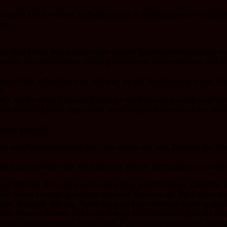
soweit keine weitere Aufbewahrung zu Beweiszwecken erforderlic
en.
es sind kleine Textdateien oder andere Speichertechnologien, d
erden im individuellen Umfang bestimmte Informationen von Ihn
undlicher, effektiver und sicherer, da die Verarbeitung bspw. di
t.
DSGVO, sofern diese Cookies Daten zur Vertragsanbahnung oder Ve
abwicklung dient, liegt unser berechtigtes Interesse in der Verbe
okies gelöscht.
ies von Partnerunternehmen, mit denen wir zum Zwecke der Werb
Rechtsgrundlagen der Verarbeitung solcher Drittanbieter-Cookie
Ihres Internet-Browsers verhindern oder einschränken. Ebenfalls 
on Ihrem konkret genutzten Internet-Browser ab. Bei Fragen be
bzw. Support. Bei sog. Flash-Cookies kann die Verarbeitung alle
Flash-Players ändern. Auch die hierfür erforderlichen Schritte
on oder Dokumentation Ihres Flash-Players oder wenden sich an 