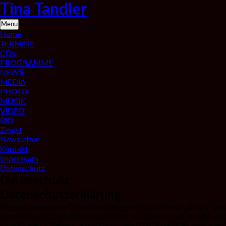
Skip
Tina Tandler
to
content
Saxophonistin
Menu
aus
Home
Berlin
TERMINE
CDs
PROGRAMME
NEWS
MEDIA
PHOTO
MUSIK
VIDEO
BIO
Zingst
Newsletter
Kontakt
Impressum
Datenschutz
Datenschutz
Datenschutzerklärung
Personenbezogene Daten (nachfolgend zumeist nur „Daten“ gena
nutzerfreundlichen Internetauftritts, inklusive seiner Inhalte u