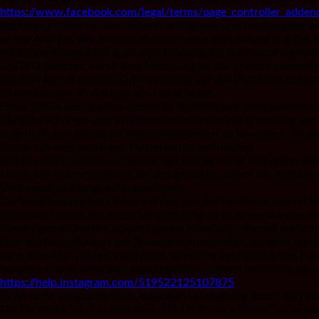
https://www.facebook.com/legal/terms/page_controller_adde
Rechtsgrundlage für die dadurch erfolgende und nachfolgend wi
an der Analyse, der Kommunikation sowie dem Absatz und der 
Rechtsgrundlage kann auch eine Einwilligung des Nutzers gemäß 
DSGVO jederzeit durch eine Mitteilung an den Plattformbetreibe
Bei dem Aufruf unseres Onlineauftritts auf der Plattform Instag
Informationen, IP-Adresse etc.) verarbeitet.
Diese Daten des Nutzers dienen zu statistischen Informationen 
Marktforschungs- und Werbezwecken sowie zur Erstellung von Pro
außerhalb von Instagram interessenbezogen zu bewerben. Ist de
Daten mit dem jeweiligen Nutzerkonto verknüpfen.
Im Falle einer Kontaktaufnahme des Nutzers über Instagram wer
Daten des Nutzers werden bei uns gelöscht, sofern die Anfrage
Vertragsabwicklung, entgegenstehen.
Zur Verarbeitung der Daten werden von der Facebook Ireland Ltd
Sollte der Nutzer mit dieser Verarbeitung nicht einverstanden se
Bereits gespeicherte Cookies können ebenfalls jederzeit gelösch
über die Einstellungen des Browsers unterbinden, sondern durch 
kann dies dazu führen, dass nicht sämtliche Funktionen von Fac
Näheres zu den Verarbeitungstätigkeiten, deren Unterbindung un
https://help.instagram.com/519522125107875
Es ist nicht ausgeschlossen, dass die Verarbeitung durch die Fa
Die Facebook Inc. hat sich dem „EU-US Privacy Shield“ unterwo