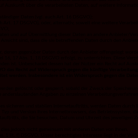
auf Auskunft über die verarbeiteten Daten, auf weitere Informa
lständiger Daten (vgl. auch Art. 16 DSGVO);
h Art. 17 DSGVO), oder, alternativ, soweit eine weitere Verarbe
GVO;
 Daten und auf Übermittlung dieser Daten an andere Anbieter/Ver
 Ansicht sind, dass die sie betreffenden Daten durch den Anbi
nger, denen gegenüber Daten durch den Anbieter offengelegt wor
el 16, 17 Abs. 1, 18 DSGVO erfolgt, zu unterrichten. Diese Verpf
en ist. Unbeschadet dessen hat der Nutzer ein Recht auf Ausku
O das Recht auf Widerspruch gegen die künftige Verarbeitung 
eitet werden. Insbesondere ist ein Widerspruch gegen die Dat
werden gelöscht oder gesperrt, sobald der Zweck der Speicherung
 anderslautenden Angaben zu einzelnen Verarbeitungsverfahre
s sicheren und stabilen Internetauftritts, werden Daten durch
. Typ und Version Ihres Internetbrowsers, das Betriebssystem, di
tauftritts, die Sie besuchen, Datum und Uhrzeit des jeweiligen 
dies jedoch nicht gemeinsam mit anderen Daten von Ihnen.
. 1 lit. f) DSGVO. Unser berechtigtes Interesse liegt in der Verb