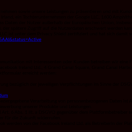
nehmen sowie unsere Leistungen zu präsentieren und mit Kunden
4, Irland, ein Tochterunternehmen der Google LLC, 1600 Amphi
 dass Daten der Nutzer außerhalb der Europäischen Union, insbe
z.B. der spätere Zugriff auf die Nutzerdaten erschwert werden ka
 LLC ist unter dem Privacy Shield zertifiziert und hat sich dami
L5AAI&status=Active
unikation mit Interessenten oder Kunden betreiben wir eine F
acebook Ireland Ltd., 4 Grand Canal Square, Grand Canal Harbour
tformular erreicht werden:
ung bezüglich der jeweiligen Verpflichtungen im Sinne der DSGVO
:
ndum
edergegebene Verarbeitung von personenbezogenen Daten ist Art.
Bewerbung unserer Produkte und Leistungen.
Art. 6 Abs. 1 lit. a DSGVO gegenüber dem Plattformbetreiber sei
r für die Zukunft widerrufen.
ok werden von der Facebook Ireland Ltd. als Betreiberin der Pla