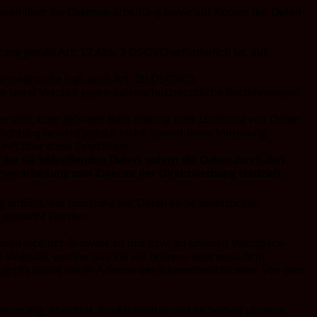
tionen über die Datenverarbeitung sowie auf Kopien der Daten
itung gemäß Art. 17 Abs. 3 DSGVO erforderlich ist, auf
antwortliche (vgl. auch Art. 20 DSGVO);
eter unter Verstoß gegen datenschutzrechtliche Bestimmungen
den sind, über jedwede Berichtigung oder Löschung von Daten
lichtung besteht jedoch nicht, soweit diese Mitteilung
nft über diese Empfänger.
der sie betreffenden Daten, sofern die Daten durch den
enverarbeitung zum Zwecke der Direktwerbung statthaft.
 entfällt, der Löschung der Daten keine gesetzlichen
n gemacht werden.
 Ihren Internet-Browser an uns bzw. an unseren Webspace-
e Website, von der aus Sie auf unseren Internetauftritt
Zugriffs sowie die IP-Adresse des Internetanschlusses, von dem
esserung, Stabilität, Funktionalität und Sicherheit unseres