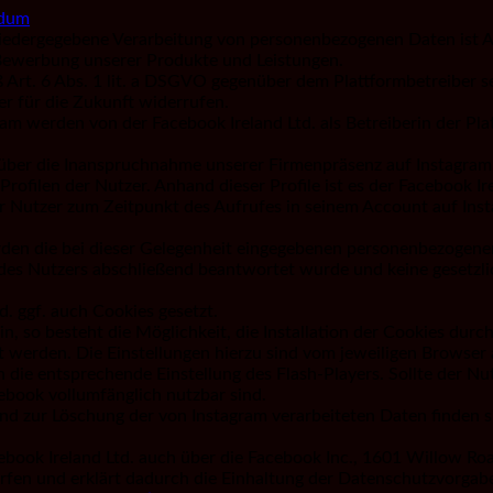
ndum
edergegebene Verarbeitung von personenbezogenen Daten ist Art.
Bewerbung unserer Produkte und Leistungen.
Art. 6 Abs. 1 lit. a DSGVO gegenüber dem Plattformbetreiber sei
r für die Zukunft widerrufen.
ram werden von der Facebook Ireland Ltd. als Betreiberin der Pla
über die Inanspruchnahme unserer Firmenpräsenz auf Instagram. 
filen der Nutzer. Anhand dieser Profile ist es der Facebook Ire
r Nutzer zum Zeitpunkt des Aufrufes in seinem Account auf Inst
den die bei dieser Gelegenheit eingegebenen personenbezogenen
 des Nutzers abschließend beantwortet wurde und keine gesetzli
. ggf. auch Cookies gesetzt.
in, so besteht die Möglichkeit, die Installation der Cookies dur
t werden. Die Einstellungen hierzu sind vom jeweiligen Browser a
die entsprechende Einstellung des Flash-Players. Sollte der Nut
ebook vollumfänglich nutzbar sind.
d zur Löschung der von Instagram verarbeiteten Daten finden si
cebook Ireland Ltd. auch über die Facebook Inc., 1601 Willow Ro
rfen und erklärt dadurch die Einhaltung der Datenschutzvorgab