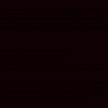
/Interessenten zu kommunizieren. YouTube ist ein Service der
theatre Parkway, Mountain View, CA 94043 USA.
sondere in den USA, verarbeitet werden. Hierdurch können
nn. Auch haben wir keinen Zugriff auf diese Nutzerdaten. Die
t verpflichtet, die europäischen Datenschutzstandards einzuhalten
irmenpräsenz auf der Plattform Facebook.
, Dublin 2 Ireland, verantwortlich.
 geregelt. Diese Vereinbarung, aus der sich die gegenseitigen
 6 Abs. 1 lit. f DSGVO. Unser berechtigtes Interesse besteht
n. Die Einwilligung hierzu kann der Nutzer nach Art. 7 Abs. 3
ttform in der EU Daten des Nutzers (z.B. persönliche