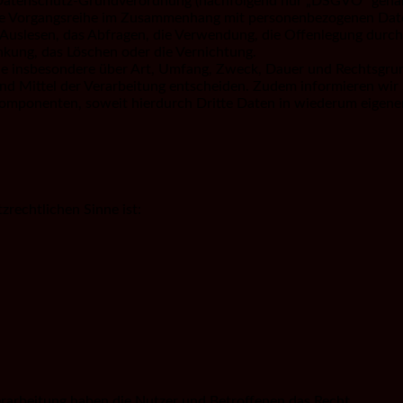
 Datenschutz-Grundverordnung (nachfolgend nur „DSGVO“ genannt)
che Vorgangsreihe im Zusammenhang mit personenbezogenen Daten
Auslesen, das Abfragen, die Verwendung, die Offenlegung durch
änkung, das Löschen oder die Vernichtung.
ie insbesondere über Art, Umfang, Zweck, Dauer und Rechtsgru
nd Mittel der Verarbeitung entscheiden. Zudem informieren wir
komponenten, soweit hierdurch Dritte Daten in wiederum eigene
zrechtlichen Sinne ist:
rarbeitung haben die Nutzer und Betroffenen das Recht