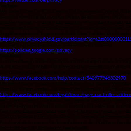
https://twitter.com/de/privacy
YouTube
Wir unterhalten bei YouTube eine Onlinepräsenz um unser Unter
Google Ireland Limited, Gordon House, Barrow Street, Dublin 
Insofern weisen wir darauf hin, dass die Möglichkeit besteht,
gesteigerte Risiken für die Nutzer insofern bestehen, als dass 
Zugriffsmöglichkeit liegt ausschließlich bei YouTube. Die Google
https://www.privacyshield.gov/participant?id=a2zt000000001
Die Datenschutzhinweise von YouTube finden Sie unter
https://policies.google.com/privacy
Facebook
Zur Bewerbung unserer Produkte und Leistungen sowie zur Komm
Auf dieser Social-Media-Plattform sind wir gemeinsam mit der F
Der Datenschutzbeauftragte von Facebook kann über ein Kontak
https://www.facebook.com/help/contact/540977946302970
Die gemeinsame Verantwortlichkeit haben wir in einer Vereinbar
Verpflichtungen ergeben, ist unter dem folgenden Link abrufbar
https://www.facebook.com/legal/terms/page_controller_adde
Rechtsgrundlage für die dadurch erfolgende und nachfolgend wi
an der Analyse, der Kommunikation sowie dem Absatz und der 
Rechtsgrundlage kann auch eine Einwilligung des Nutzers gemäß 
DSGVO jederzeit durch eine Mitteilung an den Plattformbetreibe
Bei dem Aufruf unseres Onlineauftritts auf der Plattform Facebo
Informationen, IP-Adresse etc.) verarbeitet.