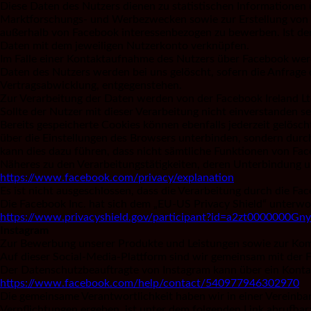
Diese Daten des Nutzers dienen zu statistischen Informationen
Marktforschungs- und Werbezwecken sowie zur Erstellung von Pro
außerhalb von Facebook interessenbezogen zu bewerben. Ist der
Daten mit dem jeweiligen Nutzerkonto verknüpfen.
Im Falle einer Kontaktaufnahme des Nutzers über Facebook wer
Daten des Nutzers werden bei uns gelöscht, sofern die Anfrage
Vertragsabwicklung, entgegenstehen.
Zur Verarbeitung der Daten werden von der Facebook Ireland Ltd
Sollte der Nutzer mit dieser Verarbeitung nicht einverstanden se
Bereits gespeicherte Cookies können ebenfalls jederzeit gelösch
über die Einstellungen des Browsers unterbinden, sondern durch 
kann dies dazu führen, dass nicht sämtliche Funktionen von Fac
Näheres zu den Verarbeitungstätigkeiten, deren Unterbindung u
https://www.facebook.com/privacy/explanation
Es ist nicht ausgeschlossen, dass die Verarbeitung durch die Fa
Die Facebook Inc. hat sich dem „EU-US Privacy Shield“ unterwo
https://www.privacyshield.gov/participant?id=a2zt0000000G
Instagram
Zur Bewerbung unserer Produkte und Leistungen sowie zur Komm
Auf dieser Social-Media-Plattform sind wir gemeinsam mit der F
Der Datenschutzbeauftragte von Instagram kann über ein Konta
https://www.facebook.com/help/contact/540977946302970
Die gemeinsame Verantwortlichkeit haben wir in einer Vereinbar
Verpflichtungen ergeben, ist unter dem folgenden Link abrufbar