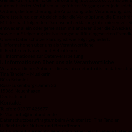
Gemäß Art. 4 Ziffer 1. der Verordnung (EU) 2016/679, also der
automatisierter Verfahren ausgeführter Vorgang oder jede sol
Ordnen, die Speicherung, die Anpassung oder Veränderung, das 
Bereitstellung, den Abgleich oder die Verknüpfung, die Einschr
Mit der nachfolgenden Datenschutzerklärung informieren wir S
entweder allein oder gemeinsam mit anderen über die Zwecke u
sowie zur Steigerung der Nutzungsqualität eingesetzten Fremd
Unsere Datenschutzerklärung ist wie folgt gegliedert:
I. Informationen über uns als Verantwortliche
II. Rechte der Nutzer und Betroffenen
III. Informationen zur Datenverarbeitung
I. Informationen über uns als Verantwortliche
Verantwortlicher Anbieter dieses Internetauftritts im datenschut
Tina Tandler – Musikerin
Büro Schmidt
Rosa-Luxemburg-Damm 33
15366 Neuenhagen
Deutschland
Kontakt:
Telefon: 03337 425677
E-Mail: info@tinatandler.de
Datenschutzbeauftragte/r beim Anbieter ist: Tina Tandler
II. Rechte der Nutzer und Betroffenen
Mit Blick auf die nachfolgend noch näher beschriebene Datenve