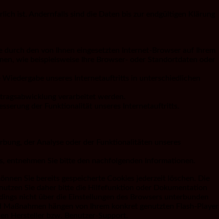
h ist. Andernfalls sind die Daten bis zur endgültigen Klärung
ie durch den von Ihnen eingesetzten Internet-Browser auf Ihrem
en, wie beispielsweise Ihre Browser- oder Standortdaten oder
e Wiedergabe unseres Internetauftritts in unterschiedlichen
rtragsabwicklung verarbeitet werden.
sserung der Funktionalität unseres Internetauftritts.
ung, der Analyse oder der Funktionalitäten unseres
s, entnehmen Sie bitte den nachfolgenden Informationen.
können Sie bereits gespeicherte Cookies jederzeit löschen. Die
nutzen Sie daher bitte die Hilfefunktion oder Dokumentation
rdings nicht über die Einstellungen des Browsers unterbunden
 und Maßnahmen hängen von Ihrem konkret genutzten Flash-Player
den Hersteller bzw. Benutzer-Support.