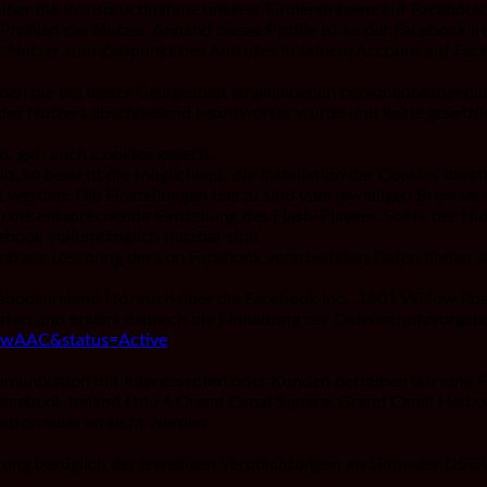
 über die Inanspruchnahme unserer Firmenpräsenz auf Facebook. 
filen der Nutzer. Anhand dieser Profile ist es der Facebook Ire
 Nutzer zum Zeitpunkt des Aufrufes in seinem Account auf Face
den die bei dieser Gelegenheit eingegebenen personenbezogenen
 des Nutzers abschließend beantwortet wurde und keine gesetzli
. ggf. auch Cookies gesetzt.
in, so besteht die Möglichkeit, die Installation der Cookies dur
t werden. Die Einstellungen hierzu sind vom jeweiligen Browser a
die entsprechende Einstellung des Flash-Players. Sollte der Nut
ebook vollumfänglich nutzbar sind.
nd zur Löschung der von Facebook verarbeiteten Daten finden si
cebook Ireland Ltd. auch über die Facebook Inc., 1601 Willow Ro
rfen und erklärt dadurch die Einhaltung der Datenschutzvorgab
nywAAC&status=Active
unikation mit Interessenten oder Kunden betreiben wir eine Fi
acebook Ireland Ltd., 4 Grand Canal Square, Grand Canal Harbour
ktformular erreicht werden:
ung bezüglich der jeweiligen Verpflichtungen im Sinne der DSGVO
: