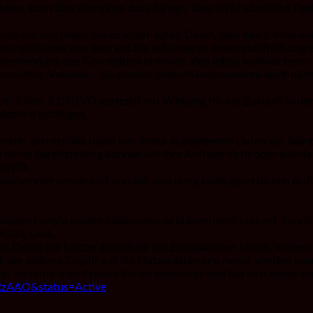
änken, kann dies allerdings dazu führen, dass nicht sämtliche Fun
den die von Ihnen hierzu abgefragten Daten, also Ihre E-Mail-Ad
ernetanschlusses von dem aus Sie auf unseren Internetauftritt z
Übersendung des Newsletters einholen, den Inhalt konkret besch
wsletter-Versand – sie werden deshalb insbesondere auch nicht
t. 7 Abs. 3 DSGVO jederzeit mit Wirkung für die Zukunft widerr
ldelink betätigen.
treten, werden die dabei von Ihnen angegebenen Daten zur Bearb
deren Bereitstellung können wir Ihre Anfrage nicht oder allenfa
 DSGVO.
beantwortet worden ist und der Löschung keine gesetzlichen Auf
nehmen sowie unsere Leistungen zu präsentieren und mit Kunden/
 94103, USA.
 dass Daten der Nutzer außerhalb der Europäischen Union, insbe
z.B. der spätere Zugriff auf die Nutzerdaten erschwert werden ka
 Inc. ist unter dem Privacy Shield zertifiziert und hat sich damit
ORzAAO&status=Active