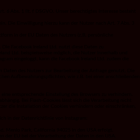
 6 Abs. 1 lit. f DSGVO. Unser berechtigtes Interesse besteht
n. Die Einwilligung hierzu kann der Nutzer nach Art. 7 Abs. 3
ttform in der EU Daten des Nutzers (z.B. persönliche
Die Facebook Ireland Ltd. nutzt diese Daten zu
land Ltd. beispielsweise möglich, die Nutzer innerhalb und
agram eingeloggt, kann die Facebook Ireland Ltd. zudem die
 Daten des Nutzers zur Bearbeitung der Anfrage genutzt. Die
chen Aufbewahrungspflichten, wie z.B. bei einer anschließenden
ch eine entsprechende Einstellung des Browsers zu verhindern.
bhängig. Bei Flash-Cookies lässt sich die Verarbeitung nicht
zer die Installation der Cookies verhindern oder einschränken,
ch in der Datenrichtlinie von Instagram:
ad, Menlo Park, California 94025 in den USA erfolgt.
en der EU bei der Verarbeitung der Daten in den USA.