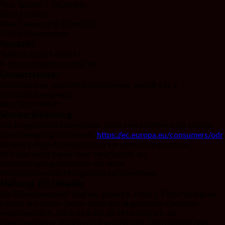
Tina Tandler – Musikerin
Büro Schmidt
Rosa-Luxemburg-Damm 33
15366 Neuenhagen
Kontakt:
Telefon: 03337 425677
E-Mail: info@tinatandler.de
Umsatzsteuer:
Umsatzsteuer-Identifikationsnummer gemäß §27 a
Umsatzsteuergesetz:
065/281/ 09800
Streitschlichtung
Die Europäische Kommission stellt eine Plattform zur Online-
Streitbeilegung (OS) bereit:
https://ec.europa.eu/consumers/odr
.
Unsere E-Mail-Adresse finden Sie oben im Impressum.
Wir sind nicht bereit oder verpflichtet, an
Streitbeilegungsverfahren vor einer
Verbraucherschlichtungsstelle teilzunehmen.
Haftung für Inhalte
Als Diensteanbieter sind wir gemäß § 7 Abs.1 TMG für eigene
Inhalte auf diesen Seiten nach den allgemeinen Gesetzen
verantwortlich. Nach §§ 8 bis 10 TMG sind wir als
Diensteanbieter jedoch nicht verpflichtet, übermittelte oder