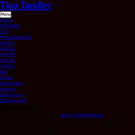
Skip
Tina Tandler
to
content
Saxophonistin
Menu
aus
Home
Berlin
TERMINE
CDs
PROGRAMME
NEWS
MEDIA
PHOTO
MUSIK
VIDEO
BIO
Zingst
Newsletter
Kontakt
Impressum
Datenschutz
Impressum
Impressum
für die Webseite
www.TinaTandler.de
| sowie für
die Social Media-Präsenzen auf Facebook
(@TinaTandler.Saxophonistin) und auf Instagram (@tinatandler)
Angaben gemäß § 5 TMG: