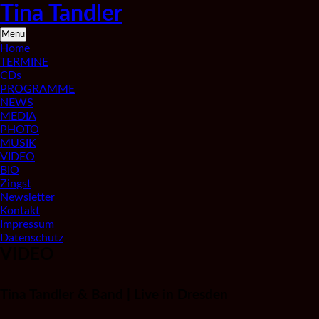
Skip
Tina Tandler
to
content
Saxophonistin
Menu
aus
Home
Berlin
TERMINE
CDs
PROGRAMME
NEWS
MEDIA
PHOTO
MUSIK
VIDEO
BIO
Zingst
Newsletter
Kontakt
Impressum
Datenschutz
VIDEO
Tina Tandler & Band | Live in Dresden