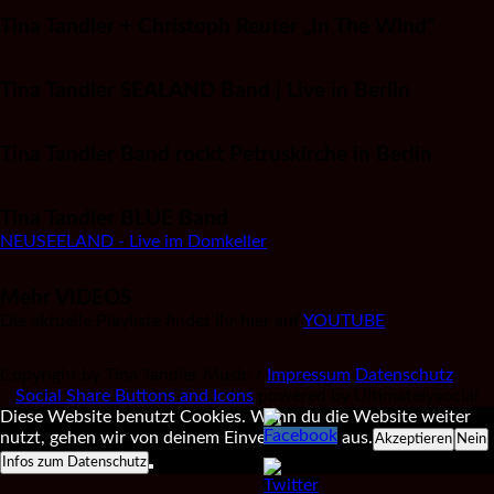
Tina Tandler + Christoph Reuter „In The Wind“
Tina Tandler SEALAND Band | Live in Berlin
Tina Tandler Band rockt Petruskirche in Berlin
Tina Tandler BLUE Band
NEUSEELAND - Live im Domkeller
Mehr VIDEOS
Die aktuelle Playliste findet Ihr hier auf
YOUTUBE
Copyright by Tina Tandler Music /
Impressum
Datenschutz
Social Share Buttons and Icons
powered by Ultimatelysocial
Diese Website benutzt Cookies. Wenn du die Website weiter
nutzt, gehen wir von deinem Einverständnis aus.
Akzeptieren
Nein
Infos zum Datenschutz