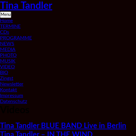
Skip
Tina Tandler
to
content
Saxophonistin
Menu
aus
Home
Berlin
TERMINE
CDs
PROGRAMME
NEWS
MEDIA
PHOTO
MUSIK
VIDEO
BIO
Zingst
Newsletter
Kontakt
Impressum
Datenschutz
Videos
Tina Tandler BLUE BAND Live in Berlin
Tina Tandler – IN THE WIND