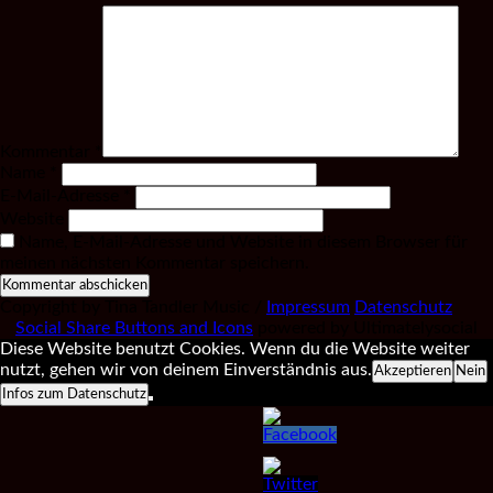
Kommentar
*
Name
*
E-Mail-Adresse
*
Website
Name, E-Mail-Adresse und Website in diesem Browser für
meinen nächsten Kommentar speichern.
Copyright by Tina Tandler Music /
Impressum
Datenschutz
Social Share Buttons and Icons
powered by Ultimatelysocial
Diese Website benutzt Cookies. Wenn du die Website weiter
nutzt, gehen wir von deinem Einverständnis aus.
Akzeptieren
Nein
Infos zum Datenschutz