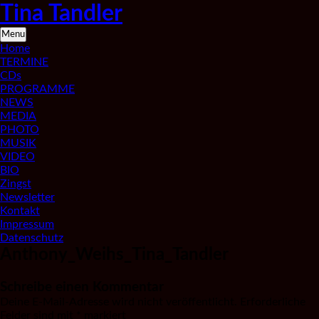
Skip
Tina Tandler
to
content
Saxophonistin
Menu
aus
Home
Berlin
TERMINE
CDs
PROGRAMME
NEWS
MEDIA
PHOTO
MUSIK
VIDEO
BIO
Zingst
Newsletter
Kontakt
Impressum
Datenschutz
Anthony_Weihs_Tina_Tandler
Schreibe einen Kommentar
Deine E-Mail-Adresse wird nicht veröffentlicht.
Erforderliche
Felder sind mit
*
markiert