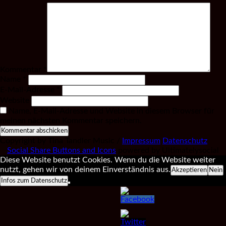
Kommentar
*
Name
*
E-Mail-Adresse
*
Website
Name, E-Mail-Adresse und Website in diesem Browser für
meinen nächsten Kommentar speichern.
Copyright by Tina Tandler Music /
Impressum
Datenschutz
Social Share Buttons and Icons
powered by Ultimatelysocial
Diese Website benutzt Cookies. Wenn du die Website weiter
nutzt, gehen wir von deinem Einverständnis aus.
Akzeptieren
Nein
Infos zum Datenschutz