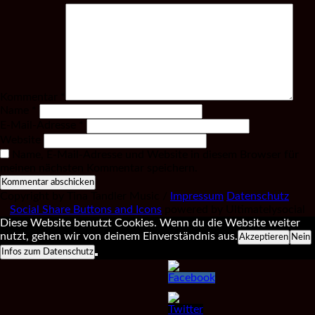
Kommentar
*
Name
*
E-Mail-Adresse
*
Website
Name, E-Mail-Adresse und Website in diesem Browser für
meinen nächsten Kommentar speichern.
Copyright by Tina Tandler Music /
Impressum
Datenschutz
Social Share Buttons and Icons
powered by Ultimatelysocial
Diese Website benutzt Cookies. Wenn du die Website weiter
nutzt, gehen wir von deinem Einverständnis aus.
Akzeptieren
Nein
Infos zum Datenschutz