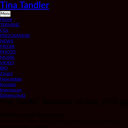
Skip
Tina Tandler
to
content
Saxophonistin
Menu
aus
Home
Berlin
TERMINE
CDs
PROGRAMME
NEWS
MEDIA
PHOTO
MUSIK
VIDEO
BIO
Zingst
Newsletter
Kontakt
Impressum
Datenschutz
Tina_Tandler_Saxophon-verliebt_2018.pg
Schreibe einen Kommentar
Deine E-Mail-Adresse wird nicht veröffentlicht.
Erforderliche
Felder sind mit
*
markiert