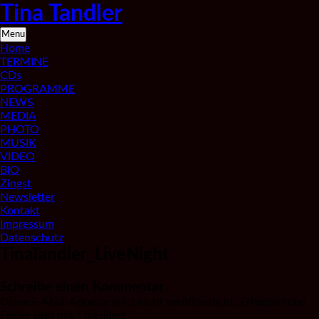
Skip
Tina Tandler
to
content
Saxophonistin
Menu
aus
Home
Berlin
TERMINE
CDs
PROGRAMME
NEWS
MEDIA
PHOTO
MUSIK
VIDEO
BIO
Zingst
Newsletter
Kontakt
Impressum
Datenschutz
TinaTandler_LiveNight
Schreibe einen Kommentar
Deine E-Mail-Adresse wird nicht veröffentlicht.
Erforderliche
Felder sind mit
*
markiert