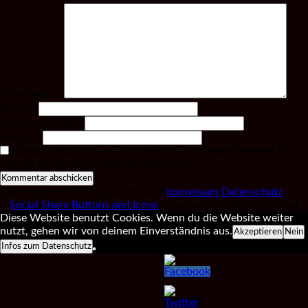
Kommentar
*
Name
*
E-Mail-Adresse
*
Website
Name, E-Mail-Adresse und Website in diesem Browser für
meinen nächsten Kommentar speichern.
Copyright by Tina Tandler Music /
Impressum
Datenschutz
Social Share Buttons and Icons
powered by Ultimatelysocial
Diese Website benutzt Cookies. Wenn du die Website weiter
nutzt, gehen wir von deinem Einverständnis aus.
Akzeptieren
Nein
Infos zum Datenschutz