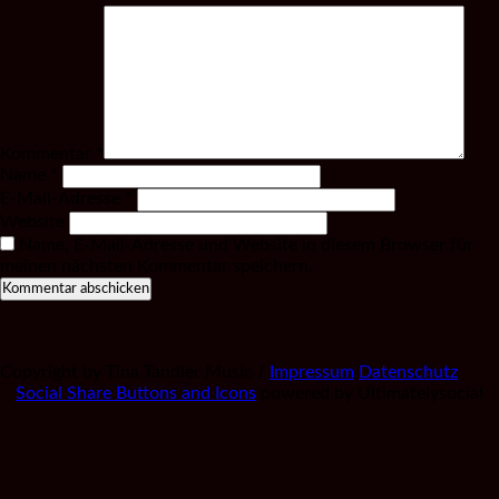
Kommentar
*
Name
*
E-Mail-Adresse
*
Website
Name, E-Mail-Adresse und Website in diesem Browser für
meinen nächsten Kommentar speichern.
Copyright by Tina Tandler Music /
Impressum
Datenschutz
Social Share Buttons and Icons
powered by Ultimatelysocial