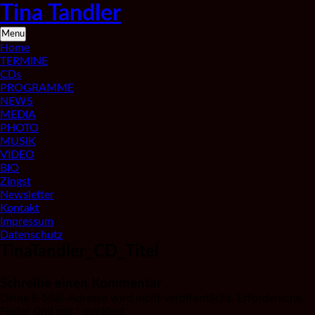
Skip
Tina Tandler
to
content
Saxophonistin
Menu
aus
Home
Berlin
TERMINE
CDs
PROGRAMME
NEWS
MEDIA
PHOTO
MUSIK
VIDEO
BIO
Zingst
Newsletter
Kontakt
Impressum
Datenschutz
TinaTandler_CD_Titel
Schreibe einen Kommentar
Deine E-Mail-Adresse wird nicht veröffentlicht.
Erforderliche
Felder sind mit
*
markiert