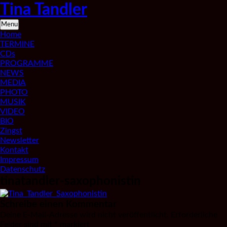
Skip
Tina Tandler
to
content
Saxophonistin
Menu
aus
Home
Berlin
TERMINE
CDs
PROGRAMME
NEWS
MEDIA
PHOTO
MUSIK
VIDEO
BIO
Zingst
Newsletter
Kontakt
Impressum
Datenschutz
tinatandler-saxophonistin
Schreibe einen Kommentar
Deine E-Mail-Adresse wird nicht veröffentlicht.
Erforderliche
Felder sind mit
*
markiert