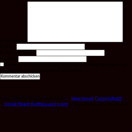
Kommentar
*
Name
*
E-Mail-Adresse
*
Website
Name, E-Mail-Adresse und Website in diesem Browser für
meinen nächsten Kommentar speichern.
Copyright by Tina Tandler Music /
Impressum
Datenschutz
Social Share Buttons and Icons
powered by Ultimatelysocial