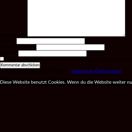
Kommentar
*
Name
*
E-Mail-Adresse
*
Website
Name, E-Mail-Adresse und Website in diesem Browser für m
Copyright by Tina Tandler Music /
Impressum
Datenschutz
Diese Website benutzt Cookies. Wenn du die Website weiter nut