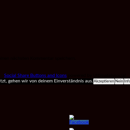
einen nächsten Kommentar speichern.
Social Share Buttons and Icons
powered by Ultimatelysocial
zt, gehen wir von deinem Einverständnis aus.
Akzeptieren
Nein
Inf