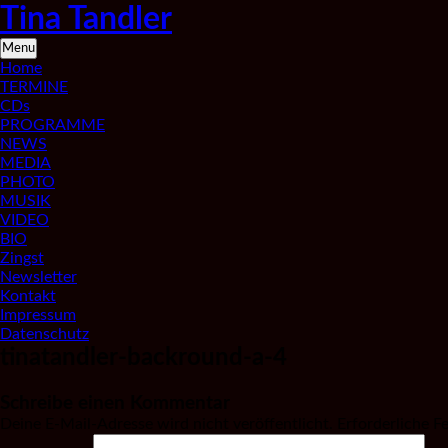
Skip
Tina Tandler
to
content
Saxophonistin
Menu
aus
Home
Berlin
TERMINE
CDs
PROGRAMME
NEWS
MEDIA
PHOTO
MUSIK
VIDEO
BIO
Zingst
Newsletter
Kontakt
Impressum
Datenschutz
tinatandler-backround-a-4
Schreibe einen Kommentar
Deine E-Mail-Adresse wird nicht veröffentlicht.
Erforderliche F