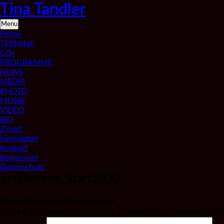
Skip
Tina Tandler
to
content
Saxophonistin
Menu
aus
Home
Berlin
TERMINE
CDs
PROGRAMME
NEWS
MEDIA
PHOTO
MUSIK
VIDEO
BIO
Zingst
Newsletter
Kontakt
Impressum
Datenschutz
TinaTandler_Start2020
Schreibe einen Kommentar
Deine E-Mail-Adresse wird nicht veröffentlicht.
Erforderliche F