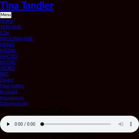
Skip
Tina Tandler
to
content
Saxophonistin
Menu
aus
Home
Berlin
TERMINE
CDs
PROGRAMME
NEWS
MEDIA
PHOTO
MUSIK
VIDEO
BIO
Zingst
Newsletter
Kontakt
Impressum
Datenschutz
Sunday Morning 40s
„Sunday Morning 40s“. Veröffentlicht: 2018.