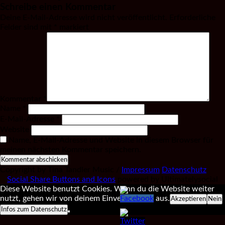
Schreibe einen Kommentar
Deine E-Mail-Adresse wird nicht veröffentlicht.
Erforderliche
Felder sind mit
*
markiert
Kommentar
*
Name
*
E-Mail-Adresse
*
Website
Name, E-Mail-Adresse und Website in diesem Browser für
meinen nächsten Kommentar speichern.
Copyright by Tina Tandler Music /
Impressum
Datenschutz
Social Share Buttons and Icons
powered by Ultimatelysocial
Diese Website benutzt Cookies. Wenn du die Website weiter
nutzt, gehen wir von deinem Einverständnis aus.
Akzeptieren
Nein
Infos zum Datenschutz