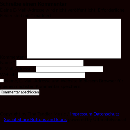
Schreibe einen Kommentar
Deine E-Mail-Adresse wird nicht veröffentlicht.
Erforderliche
Felder sind mit
*
markiert
Kommentar
*
Name
*
E-Mail-Adresse
*
Website
Name, E-Mail-Adresse und Website in diesem Browser für
meinen nächsten Kommentar speichern.
Copyright by Tina Tandler Music /
Impressum
Datenschutz
Social Share Buttons and Icons
powered by Ultimatelysocial