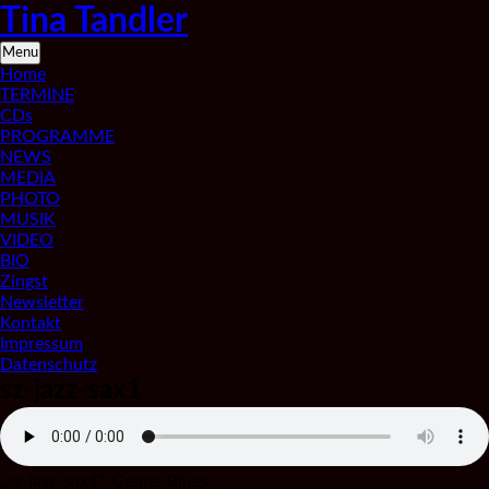
Skip
Tina Tandler
to
content
Saxophonistin
Menu
aus
Home
Berlin
TERMINE
CDs
PROGRAMME
NEWS
MEDIA
PHOTO
MUSIK
VIDEO
BIO
Zingst
Newsletter
Kontakt
Impressum
Datenschutz
sz-jazz-sax1
„sz-jazz-sax1“. Genre: Blues.