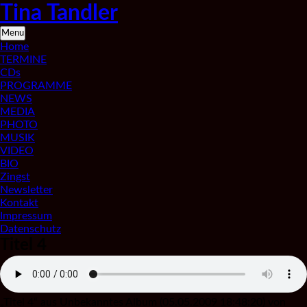
Skip
Tina Tandler
to
content
Saxophonistin
Menu
aus
Home
Berlin
TERMINE
CDs
PROGRAMME
NEWS
MEDIA
PHOTO
MUSIK
VIDEO
BIO
Zingst
Newsletter
Kontakt
Impressum
Datenschutz
Titel 4
„Titel 4“ aus Unbekanntes Album (05.05.2009 18:48:20) von