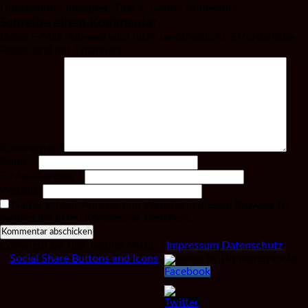
Unbekannter Interpret. Titel 4. Genre: Unbekannt.
Schreibe einen Kommentar
Deine E-Mail-Adresse wird nicht veröffentlicht.
Erforderliche
Felder sind mit
*
markiert
Kommentar
*
Name
*
E-Mail-Adresse
*
Website
Name, E-Mail-Adresse und Website in diesem Browser für
meinen nächsten Kommentar speichern.
Copyright by Tina Tandler Music /
Impressum
Datenschutz
Social Share Buttons and Icons
powered by Ultimatelysocial