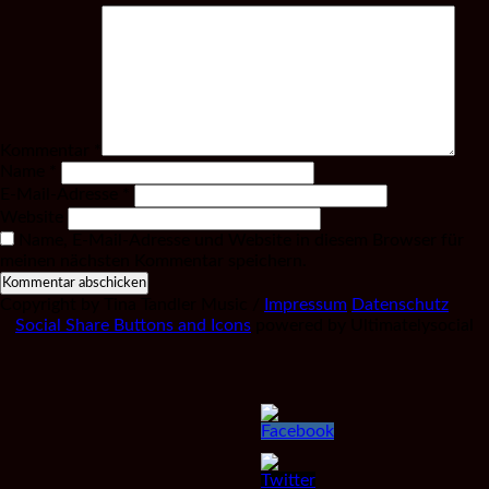
Kommentar
*
Name
*
E-Mail-Adresse
*
Website
Name, E-Mail-Adresse und Website in diesem Browser für
meinen nächsten Kommentar speichern.
Copyright by Tina Tandler Music /
Impressum
Datenschutz
Social Share Buttons and Icons
powered by Ultimatelysocial