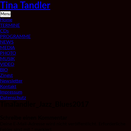
Skip
Tina Tandler
to
content
Saxophonistin
Menu
aus
Home
Berlin
TERMINE
CDs
PROGRAMME
NEWS
MEDIA
PHOTO
MUSIK
VIDEO
BIO
Zingst
Newsletter
Kontakt
Impressum
Datenschutz
TinaTandler_Jazz_Blues2017
Schreibe einen Kommentar
Deine E-Mail-Adresse wird nicht veröffentlicht.
Erforderliche
Felder sind mit
*
markiert