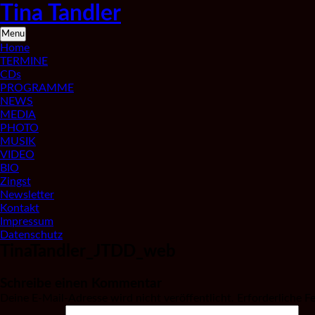
Skip
Tina Tandler
to
content
Saxophonistin
Menu
aus
Home
Berlin
TERMINE
CDs
PROGRAMME
NEWS
MEDIA
PHOTO
MUSIK
VIDEO
BIO
Zingst
Newsletter
Kontakt
Impressum
Datenschutz
TinaTandler_JTDD_web
Schreibe einen Kommentar
Deine E-Mail-Adresse wird nicht veröffentlicht.
Erforderliche F