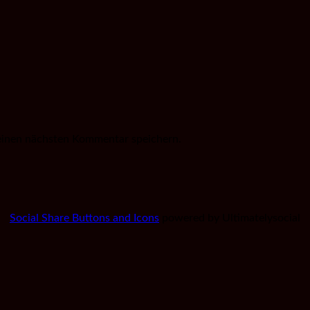
einen nächsten Kommentar speichern.
Social Share Buttons and Icons
powered by Ultimatelysocial