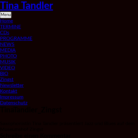
Skip
Tina Tandler
to
content
Saxophonistin
Menu
aus
Home
Berlin
TERMINE
CDs
PROGRAMME
NEWS
MEDIA
PHOTO
MUSIK
VIDEO
BIO
Zingst
Newsletter
Kontakt
Impressum
Datenschutz
TinaTandler_Zingst
Saxophonistin Tina Tandler präsentiert Jazz und Blues auf dem
Museumshof Zingst
Schreibe einen Kommentar