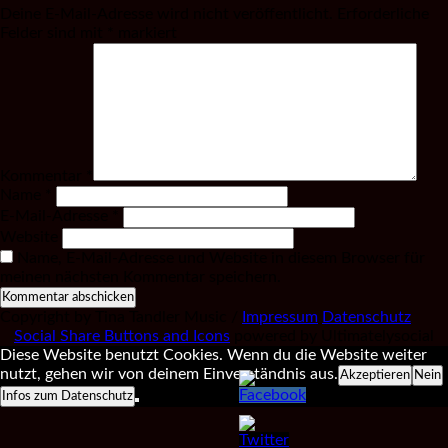
Deine E-Mail-Adresse wird nicht veröffentlicht.
Erforderliche
Felder sind mit
*
markiert
Kommentar
*
Name
*
E-Mail-Adresse
*
Website
Name, E-Mail-Adresse und Website in diesem Browser für
meinen nächsten Kommentar speichern.
Copyright by Tina Tandler Music /
Impressum
Datenschutz
Social Share Buttons and Icons
powered by Ultimatelysocial
Diese Website benutzt Cookies. Wenn du die Website weiter
nutzt, gehen wir von deinem Einverständnis aus.
Akzeptieren
Nein
Infos zum Datenschutz