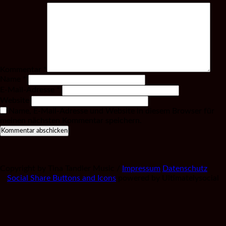
Kommentar
*
Name
*
E-Mail-Adresse
*
Website
Name, E-Mail-Adresse und Website in diesem Browser für
meinen nächsten Kommentar speichern.
Copyright by Tina Tandler Music /
Impressum
Datenschutz
Social Share Buttons and Icons
powered by Ultimatelysocial