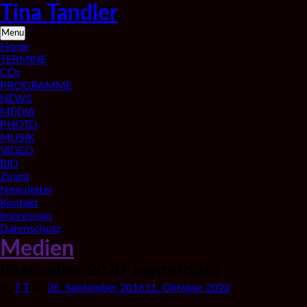
Skip
Tina Tandler
to
content
Saxophonistin
Menu
aus
Home
Berlin
TERMINE
CDs
PROGRAMME
NEWS
MEDIA
PHOTO
MUSIK
VIDEO
BIO
Zingst
Newsletter
Kontakt
Impressum
Datenschutz
Medien
tinatandler-2020_konzertfoto
by
T T
on
26. September 2016
11. Oktober 2022