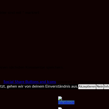
elder sind mit
*
markiert
einen nächsten Kommentar speichern.
Social Share Buttons and Icons
powered by Ultimatelysocial
zt, gehen wir von deinem Einverständnis aus.
Akzeptieren
Nein
Inf